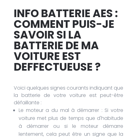
INFO BATTERIE AES :
COMMENT PUIS-JE
SAVOIR SI LA
BATTERIE DE MA
VOITURE EST
DEFFECTUEUSE ?
Voici quelques signes courants indiquant que
la batterie de votre voiture est peut-être
défaillante :
Le moteur a du mal à démarrer : Si votre
voiture met plus de temps que d'habitude
à démarrer ou si le moteur démarre
lentement, cela peut être un signe que la