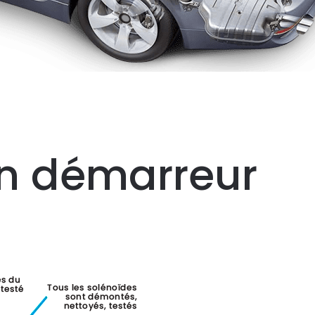
n
démarreur