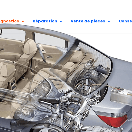
A.E.S Sain
02 62 25 81 51
97410 Saint
agnostics
Réparation
Vente de pièces
Conse