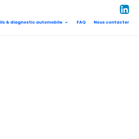
t Pierre
Vision/Mission
 Pierre
contact@aes.re
Valeurs
ils & diagnostic automobile
FAQ
Nous contacter