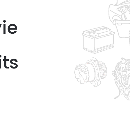
ie
its