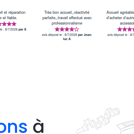
ons
à