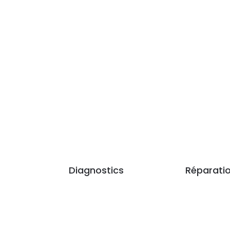
du démarrage
à la climatisation
Diagnostics
Réparati