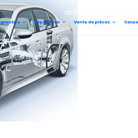
A.E.S Sain
02 62 25 81 51
97410 Saint
agnostics
Réparation
Vente de pièces
Conse
s :