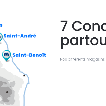
7
Conc
partou
Nos différents magasins 