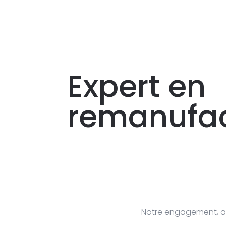
Expert
en
remanufac
Notre engagement, ap