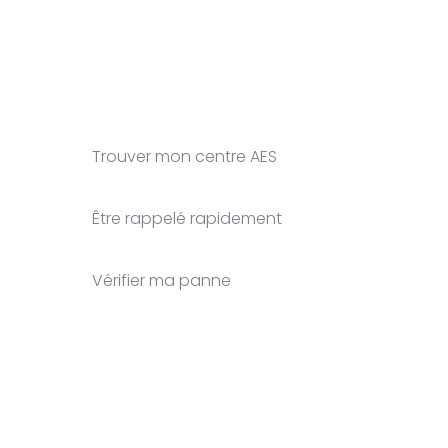
Trouver mon centre AES
Être rappelé rapidement
Vérifier ma panne
Clos
this
modu