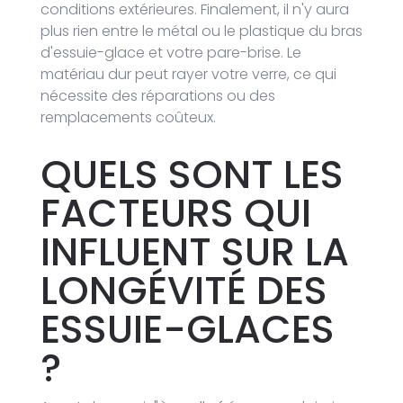
conditions extérieures. Finalement, il n'y aura
plus rien entre le métal ou le plastique du bras
d'essuie-glace et votre pare-brise. Le
matériau dur peut rayer votre verre, ce qui
nécessite des réparations ou des
remplacements coûteux.
QUELS SONT LES
FACTEURS QUI
INFLUENT SUR LA
LONGÉVITÉ DES
ESSUIE-GLACES
?