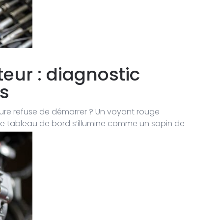
eur : diagnostic
s
iture refuse de démarrer ? Un voyant rouge
re tableau de bord s’illumine comme un sapin de