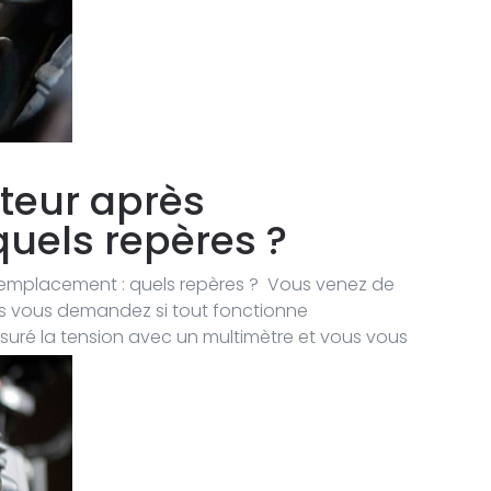
ateur après
uels repères ?
 remplacement : quels repères ? Vous venez de
ous vous demandez si tout fonctionne
uré la tension avec un multimètre et vous vous