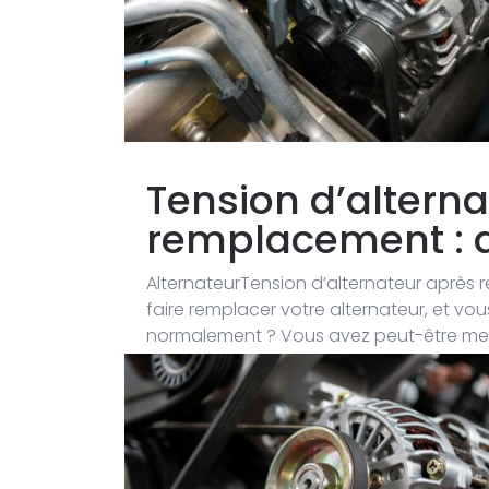
Tension d’altern
remplacement : q
AlternateurTension d’alternateur après
faire remplacer votre alternateur, et v
normalement ? Vous avez peut-être mes
interrogez :...