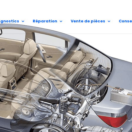
A.E.S Sain
02 62 25 81 51
97410 Saint
agnostics
Réparation
Vente de pièces
Conse