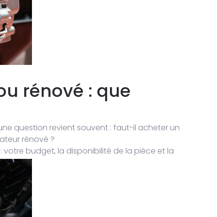
ou rénové : que
ne question revient souvent : faut-il acheter un
nateur rénové ?
 votre budget, la disponibilité de la pièce et la