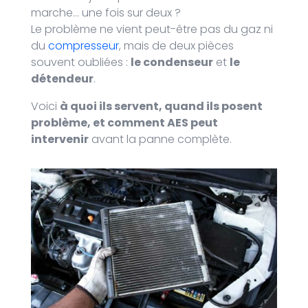
marche… une fois sur deux ?
Le problème ne vient peut-être pas du gaz ni
du
compresseur
, mais de deux pièces
souvent oubliées :
le condenseur
et
le
détendeur
.
Voici
à quoi ils servent, quand ils posent
problème, et comment AES peut
intervenir
avant la panne complète.