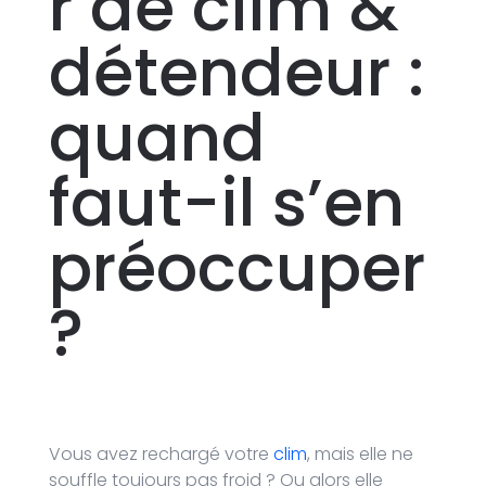
r de clim &
détendeur :
quand
faut-il s’en
préoccuper
?
Vous avez rechargé votre
clim
, mais elle ne
souffle toujours pas froid ? Ou alors elle