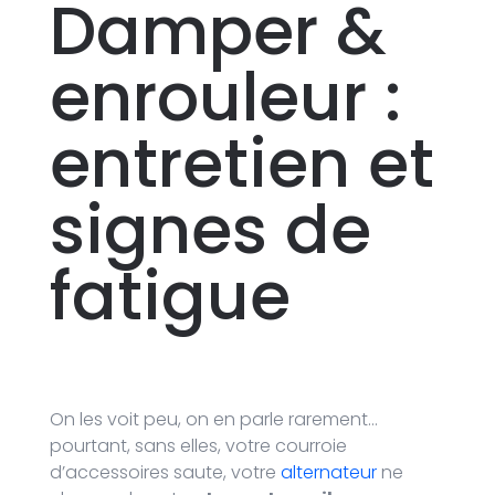
Damper &
enrouleur :
entretien et
signes de
fatigue
On les voit peu, on en parle rarement…
pourtant, sans elles, votre courroie
d’accessoires saute, votre
alternateur
ne