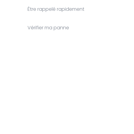
Être rappelé rapidement
Vérifier ma panne
Clos
this
modu
nom
Prénom
Your email
nom
Prénom
johnsmith@example.co