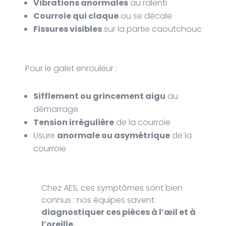
Vibrations anormales
au ralenti
Courroie qui claque
ou se décale
Fissures visibles
sur la partie caoutchouc
Pour le galet enrouleur :
Sifflement ou grincement aigu
au
démarrage
Tension irrégulière
de la courroie
Usure
anormale ou asymétrique
de la
courroie
Chez AES, ces symptômes sont bien
connus : nos équipes savent
diagnostiquer ces pièces à l’œil et à
l’oreille
.