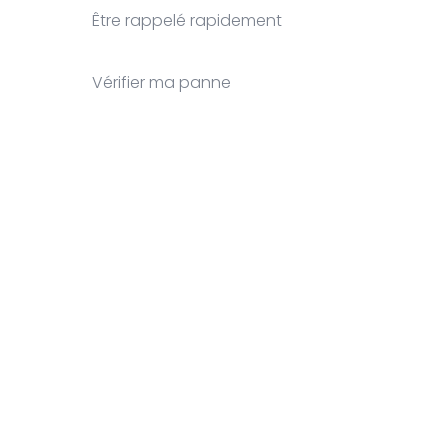
Être rappelé rapidement
Vérifier ma panne
Clos
this
modu
nom
Prénom
Your email
nom
Prénom
johnsmith@example.co