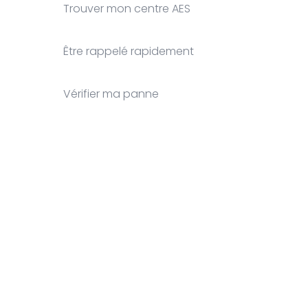
Trouver mon centre AES
Être rappelé rapidement
Vérifier ma panne
Clos
this
modu
nom
Prénom
Your email