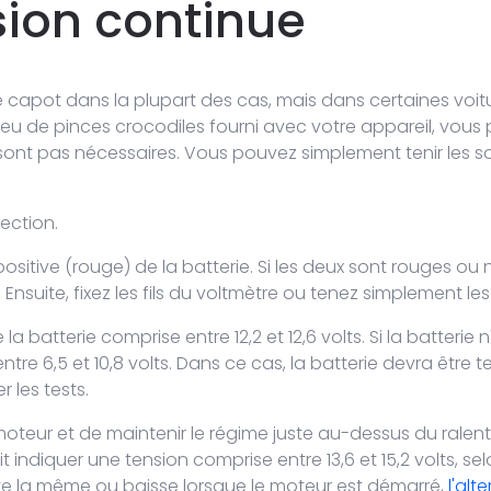
sion continue
 capot dans la plupart des cas, mais dans certaines voiture
n jeu de pinces crocodiles fourni avec votre appareil, vou
ne sont pas nécessaires. Vous pouvez simplement tenir les
ection.
positive (rouge) de la batterie. Si les deux sont rouges ou 
Ensuite, fixez les fils du voltmètre ou tenez simplement les f
la batterie comprise entre 12,2 et 12,6 volts. Si la batteri
ntre 6,5 et 10,8 volts. Dans ce cas, la batterie devra être
les tests.
eur et de maintenir le régime juste au-dessus du ralenti
 indiquer une tension comprise entre 13,6 et 15,2 volts, sel
este la même ou baisse lorsque le moteur est démarré,
l'alt