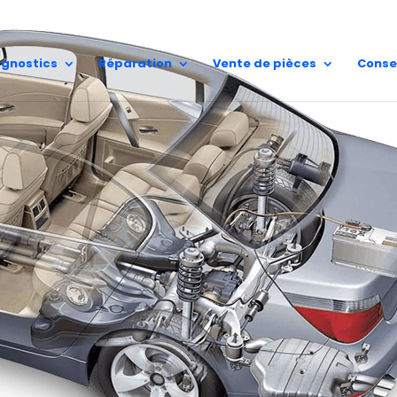
A.E.S Sain
02 62 25 81 51
97410 Saint
agnostics
Réparation
Vente de pièces
Conse