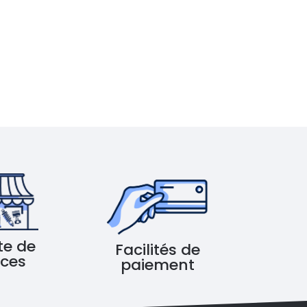
te de
Facilités de
èces
paiement