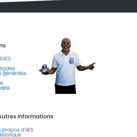
ns
d’AES
légales
s générales
de
alité
utres informations
A propos d’AES
Historique