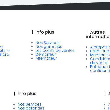
|
Info plus
|
Autres
informatio
Nos Services
se
Nos garanties
A propos 
its
Les points de ventes
Historique
e pro
Démarreur
Mentions 
Alternateur
Condition
de vente
Politique 
confidenti
|
Info plus
|
A
Nos Services
Nos garanties