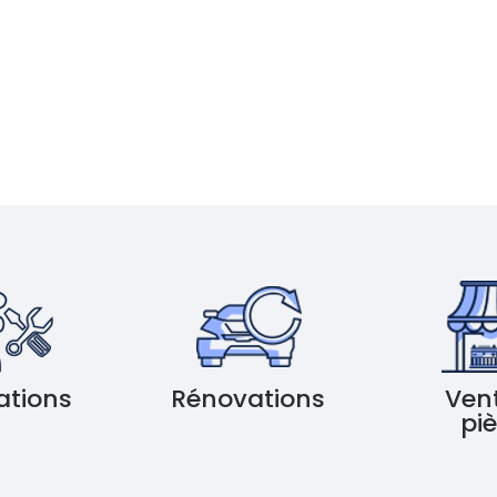
ations
Rénovations
Ven
pi